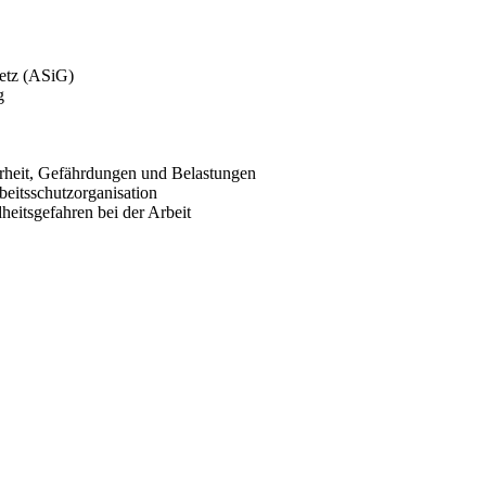
setz (ASiG)
g
erheit, Gefährdungen und Belastungen
eitsschutzorganisation
eitsgefahren bei der Arbeit