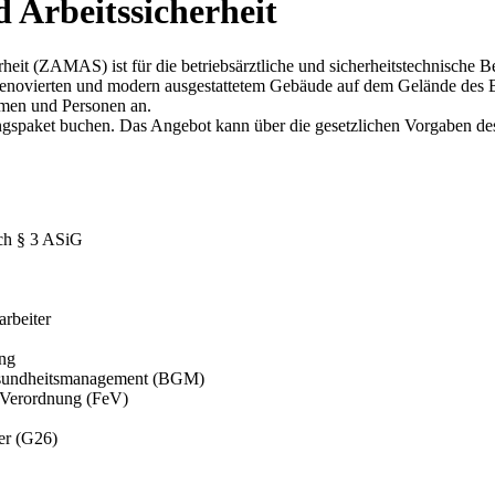
 Arbeitssicherheit
eit (ZAMAS) ist für die betriebsärztliche und sicherheitstechnische B
enovierten und modern ausgestattetem Gebäude auf dem Gelände des Be
irmen und Personen an.
ungspaket buchen. Das Angebot kann über die gesetzlichen Vorgaben d
ch § 3 ASiG
arbeiter
ung
esundheitsmanagement (BGM)
-Verordnung (FeV)
er (G26)