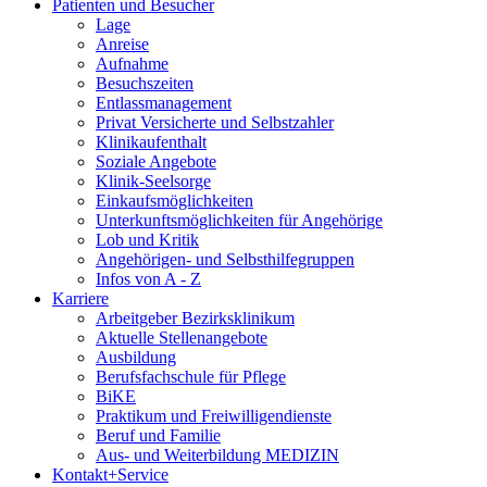
Patienten und Besucher
Lage
Anreise
Aufnahme
Besuchszeiten
Entlassmanagement
Privat Versicherte und Selbstzahler
Klinikaufenthalt
Soziale Angebote
Klinik-Seelsorge
Einkaufsmöglichkeiten
Unterkunftsmöglichkeiten für Angehörige
Lob und Kritik
Angehörigen- und Selbsthilfegruppen
Infos von A - Z
Karriere
Arbeitgeber Bezirksklinikum
Aktuelle Stellenangebote
Ausbildung
Berufsfachschule für Pflege
BiKE
Praktikum und Freiwilligendienste
Beruf und Familie
Aus- und Weiterbildung MEDIZIN
Kontakt+Service