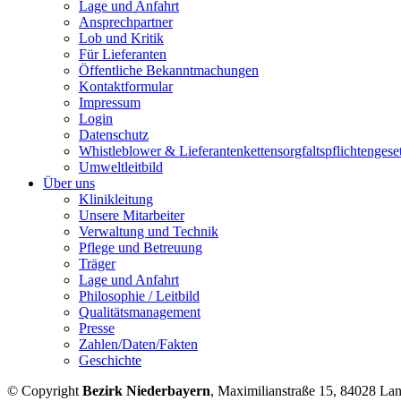
Lage und Anfahrt
Ansprechpartner
Lob und Kritik
Für Lieferanten
Öffentliche Bekanntmachungen
Kontaktformular
Impressum
Login
Datenschutz
Whistleblower & Lieferantenkettensorgfaltspflichtengese
Umweltleitbild
Über uns
Klinikleitung
Unsere Mitarbeiter
Verwaltung und Technik
Pflege und Betreuung
Träger
Lage und Anfahrt
Philosophie / Leitbild
Qualitätsmanagement
Presse
Zahlen/Daten/Fakten
Geschichte
© Copyright
Bezirk Niederbayern
, Maximilianstraße 15, 84028 La